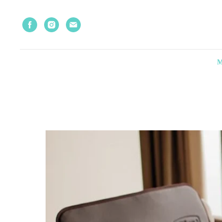
M
Katalog
→
T20